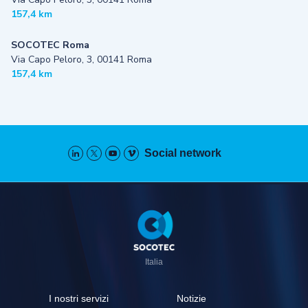
157,4 km
SOCOTEC Roma
Via Capo Peloro, 3, 00141 Roma
157,4 km
Social network
Pied
de
page
Italia
I nostri servizi
Notizie