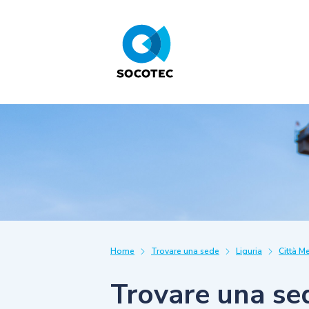
Home
Trovare una sede
Liguria
Città M
Trovare una se