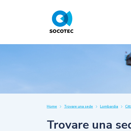
Home
Trovare una sede
Lombardia
Cit
Trovare una se