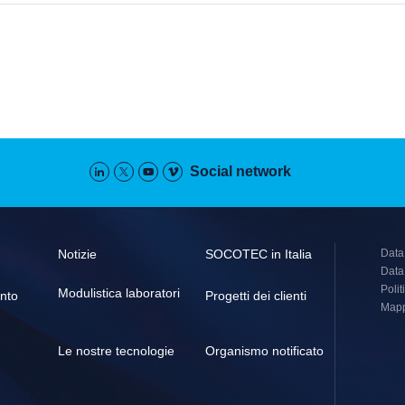
Social network
Pied
Notizie
SOCOTEC in Italia
Data 
de
Data
page
Polit
Modulistica laboratori
ento
Progetti dei clienti
(secondaire
Mapp
Le nostre tecnologie
Organismo notificato