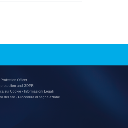
Protection Officer
 protection and GDPR
ica sui Cookie
Informazioni Legali
)
a del sito
Procedura di segnalazione